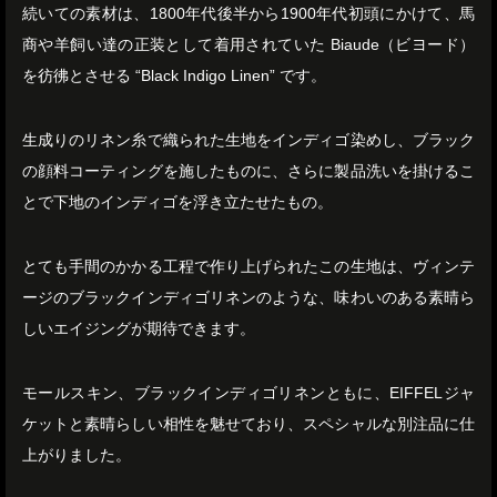
続いての素材は、1800年代後半から1900年代初頭にかけて、馬
商や羊飼い達の正装として着用されていた Biaude（ビヨード）
を彷彿とさせる “Black Indigo Linen” です。
生成りのリネン糸で織られた生地をインディゴ染めし、ブラック
の顔料コーティングを施したものに、さらに製品洗いを掛けるこ
とで下地のインディゴを浮き立たせたもの。
とても手間のかかる工程で作り上げられたこの生地は、ヴィンテ
ージのブラックインディゴリネンのような、味わいのある素晴ら
しいエイジングが期待できます。
モールスキン、ブラックインディゴリネンともに、EIFFELジャ
ケットと素晴らしい相性を魅せており、スペシャルな別注品に仕
上がりました。