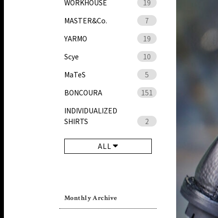
WORKHOUSE
19
MASTER&Co.
7
YARMO
19
Scye
10
MaTeS
5
BONCOURA
151
INDIVIDUALIZED
SHIRTS
2
ALL
Monthly Archive