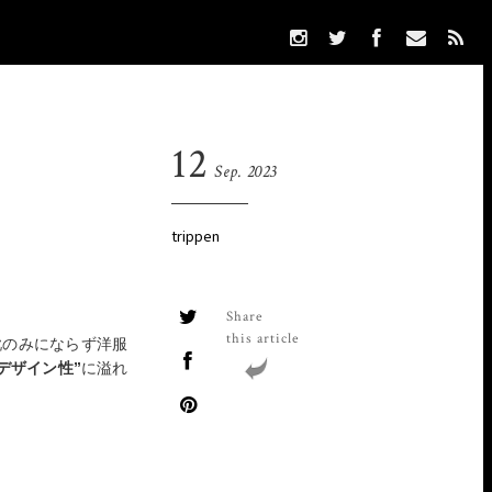
12
Sep. 2023
trippen
Share
this article
靴のみにならず洋服
”デザイン性”
に溢れ