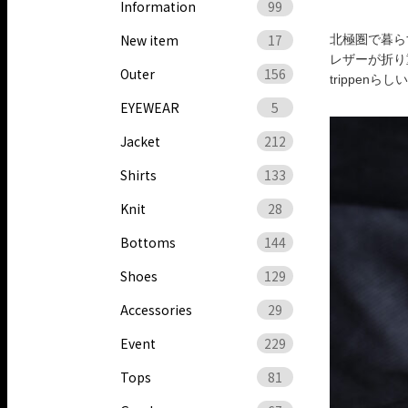
Information
99
New item
17
北極圏で暮ら
レザーが折り
Outer
156
trippenらし
EYEWEAR
5
Jacket
212
Shirts
133
Knit
28
Bottoms
144
Shoes
129
Accessories
29
Event
229
Tops
81