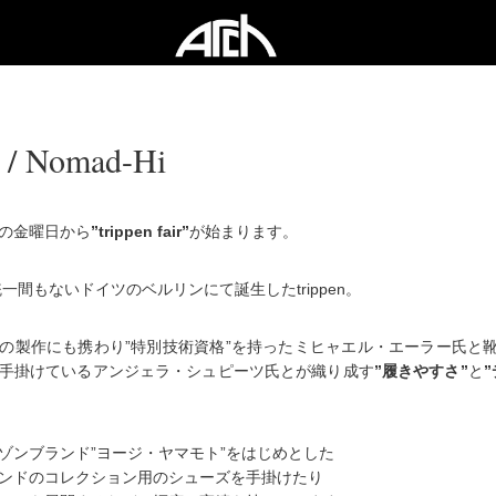
n / Nomad-Hi
の金曜日から
”trippen fair”
が始まります。
統一間もないドイツのベルリンにて誕生したtrippen。
の製作にも携わり”特別技術資格”を持ったミヒャエル・エーラー氏と
手掛けているアンジェラ・シュピーツ氏とが織り成す
”履きやすさ”
と
ゾンブランド”ヨージ・ヤマモト”をはじめとした
ンドのコレクション用のシューズを手掛けたり