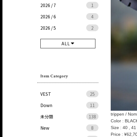
2026 / 7
1
2026 / 6
4
2026 / 5
2
ALL
Item Category
VEST
25
Down
11
trippen / No
未分類
138
Color : BLAC
New
8
Size : 40 , 41
Price : ¥62,70