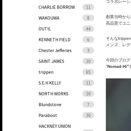
コラボレーシ
CHARLIE BORROW
11
創業当時から
WAKOUWA
8
高品質でユニ
OUTIL
44
そんなtrippe
KENNETH FIELD
6
メンズ、レデ
Chester Jefferies
3
今回のブログ
SAINT JAMES
20
”
Nomad-Hi”
trippen
65
S.E.H KELLY
11
NORTH WORKS
18
Blundstone
7
Paraboot
30
HACKNEY UNION