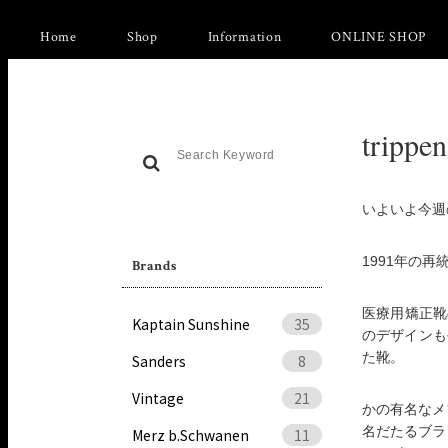
Home
Shop
Information
ONLINE SHOP
trippe
いよいよ今週
1991年の再
Brands
医療用矯正靴
Kaptain Sunshine
35
のデザインも
た靴。
Sanders
8
Vintage
21
かの有名なメ
名だたるブラ
Merz b.Schwanen
11