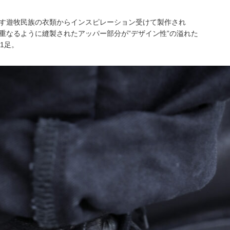
す遊牧民族の衣類からインスピレーション受けて製作され
重なるように縫製されたアッパー部分が”デザイン性”の溢れた
い1足。