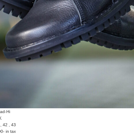
mad-Hi
K
 , 42 , 43
0- in tax