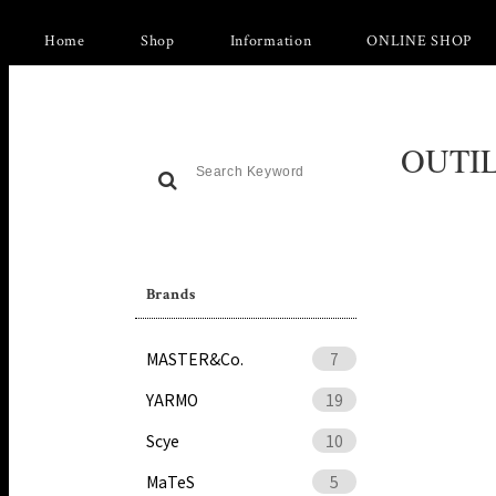
Home
Shop
Information
ONLINE SHOP
OUTIL
Brands
MASTER&Co.
7
YARMO
19
Scye
10
MaTeS
5