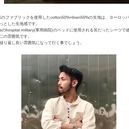
OCKのファブリックを使用したcotton50%×linen50%の生地は、ヨー
っとした生地感です。
950’sのhospital military(軍用病院)のベッドに使用される筈だったシ
二の雰囲気です。
繰り返し良い雰囲気になって行く事でしょう。