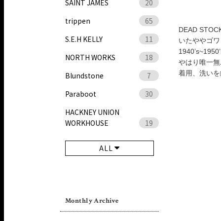
SAINT JAMES
20
trippen
65
DEAD ST
S.E.H KELLY
11
いたややゴワ
1940’s~1
NORTH WORKS
18
やはり唯一無
着用、洗いを
Blundstone
7
Paraboot
30
HACKNEY UNION
WORKHOUSE
19
ALL
Monthly Archive