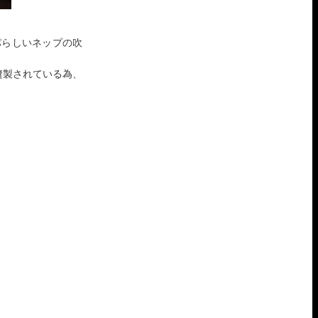
ロッパらしいネップの吹
ーツで縫製されている為、