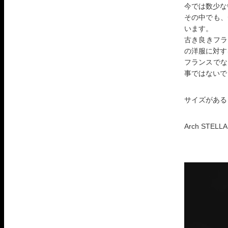
今では数少な
その中でも、
います。
古き良きフラ
の洋服に対す
フランスでな
事ではないで
サイズがある
Arch STELL