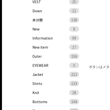
VEST
25
Down
11
未分類
138
New
8
Information
99
New item
17
Outer
156
EYEWEAR
5
ボタンはメタ
Jacket
212
Shirts
133
Knit
28
Bottoms
144