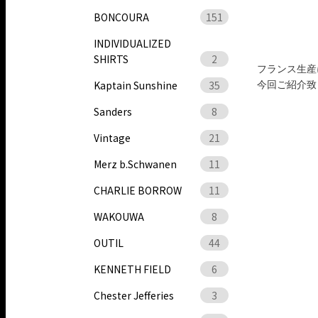
BONCOURA
151
INDIVIDUALIZED
SHIRTS
2
フランス生産
Kaptain Sunshine
35
今回ご紹介致しま
Sanders
8
Vintage
21
Merz b.Schwanen
11
CHARLIE BORROW
11
WAKOUWA
8
OUTIL
44
KENNETH FIELD
6
Chester Jefferies
3