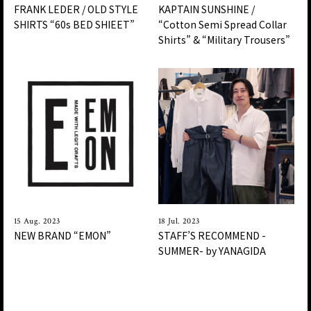
FRANK LEDER / OLD STYLE
KAPTAIN SUNSHINE /
SHIRTS “60s BED SHIEET”
“Cotton Semi Spread Collar
Shirts” & “Military Trousers”
15 Aug. 2023
18 Jul. 2023
NEW BRAND “EMON”
STAFF’S RECOMMEND -
SUMMER- by YANAGIDA