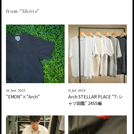
from "Shirts"
26 Jun. 2025
11 Jul. 2024
“EMON”×”Arch”
Arch STELLAR PLACE ”T-シ
ャツ図鑑” 24SS編