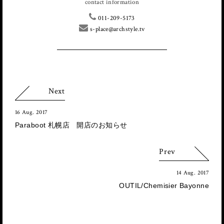
contact information
011-209-5173
s-place@archstyle.tv
Next
16 Aug. 2017
Paraboot 札幌店 開店のお知らせ
Prev
14 Aug. 2017
OUTIL/Chemisier Bayonne