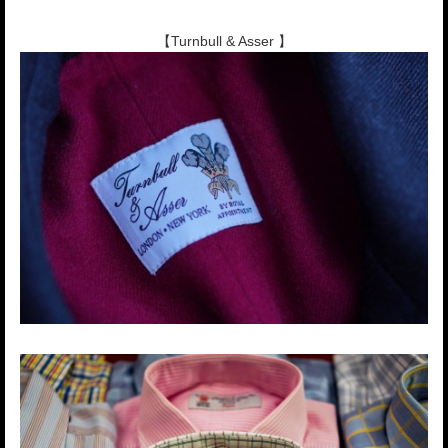
【Turnbull & Asser 】