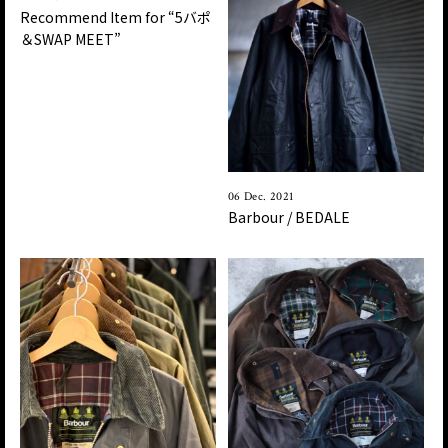
Recommend Item for “5バポ
＆SWAP MEET”
06 Dec. 2021
Barbour / BEDALE