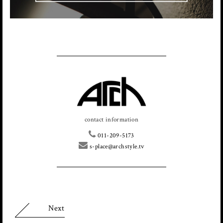
contact information
011-209-5173
s-place@archstyle.tv
Next