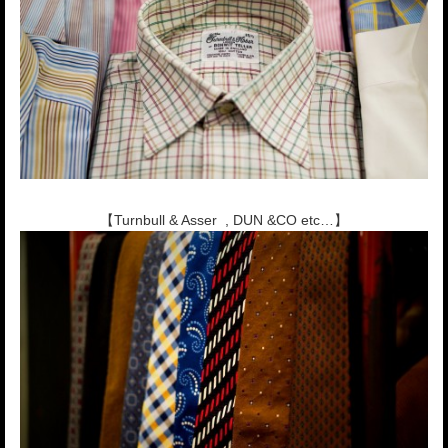
【Turnbull & Asser , DUN &CO etc…】