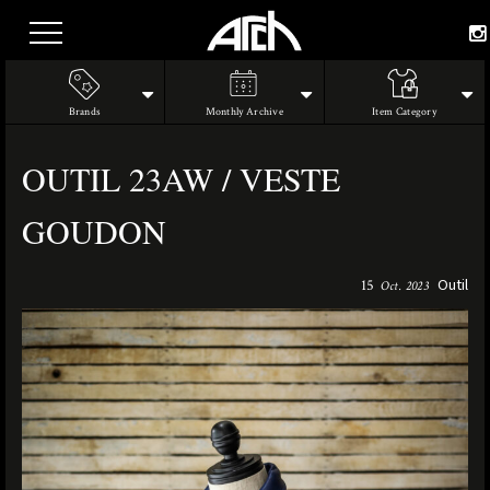
Brands
Monthly Archive
Item Category
OUTIL 23AW / VESTE
GOUDON
Outil
15
Oct. 2023