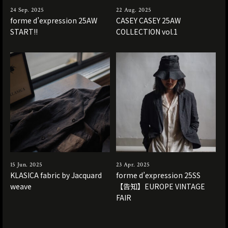
24 Sep. 2025
22 Aug. 2025
forme d’expression 25AW
CASEY CASEY 25AW
START!!
COLLECTION vol.1
15 Jun. 2025
23 Apr. 2025
KLASICA fabric by Jacquard
forme d’expression 25SS
weave
【告知】EUROPE VINTAGE
FAIR