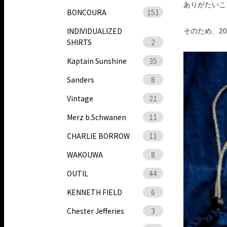
ありがたいこ
BONCOURA
151
INDIVIDUALIZED
そのため、2023
SHIRTS
2
Kaptain Sunshine
35
Sanders
8
Vintage
21
Merz b.Schwanen
11
CHARLIE BORROW
11
WAKOUWA
8
OUTIL
44
KENNETH FIELD
6
Chester Jefferies
3