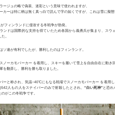
ラージュの略で偽装、迷彩という意味で使われますが、
ーカーは特に柄は無く真っ白で読んで字の如くですが、これは雪に擬態
ソ連がフィンランドに侵攻する冬戦争が勃発。
ランドは国際的な支持を得ていたため各国から義勇兵が集まり、スウ
した。
はソ連が有利でしたが、勝利したのはフィンランド。
スノーカモパーカー を着用し、スキーを履いて雪上を自由自在に動き
軍を翻弄し、勝利を勝ち取りました。
パーと称され、気温−40℃にもなる戦場でスノーカモパーカー を着用し
)542人もの人をスナイパーのみで射殺したとされ、
“白い死神”
と恐れ
たのがこの冬戦争です。