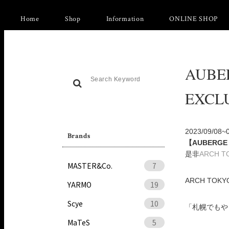
Home
Shop
Information
ONLINE SHOP
AUBE
EXCLU
2023/09/
Brands
【AUBERGE 
是非
ARCH 
MASTER&Co.
7
ARCH TO
YARMO
19
Scye
10
「札幌でもや
MaTeS
5