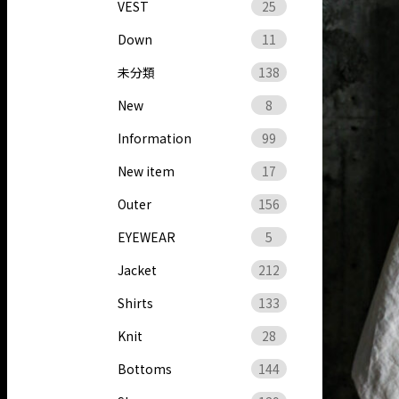
VEST
25
Down
11
未分類
138
New
8
Information
99
New item
17
Outer
156
EYEWEAR
5
Jacket
212
Shirts
133
Knit
28
Bottoms
144