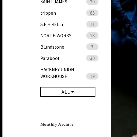
SAINT JAMES
20
trippen
65
S.E.H KELLY
11
NORTH WORKS
18
Blundstone
7
Paraboot
30
HACKNEY UNION
WORKHOUSE
19
ALL
Monthly Archive