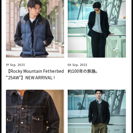
19 Sep. 2025
04 Sep. 2025
【Rocky Mountain Fetherbed
約100年の旅路。
“25AW”】NEW ARRIVAL !