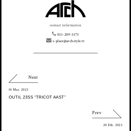
contact information
011-209-5173
s-place@archstyle.tv
Next
01 Mar. 2023
OUTIL 23SS “TRICOT AAST”
Prev
20 Feb. 2023