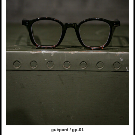
guépard / gp-01