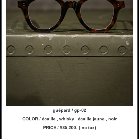
guépard / gp-02
COLOR / écaille , whisky , écaille jaune , noir
PRICE / ¥35,200- (inc tax)