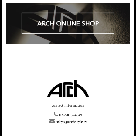
contact information
03-5825-4649
tokyo@archstyle.tv