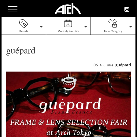
Brands
Monthly Archive
Item Category
guépard
guépard
06
Jun. 2024