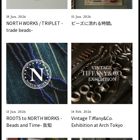
18 Jun. 2026
15 Jun. 2026
NORTH WORKS / TRIPLET -
ビーズに流れる時間。
trade beads-
13 Jun. 2026
14 Feb. 2026
ROOTS to NORTH WORKS -
Vintage Tiffany&Co.
Beads and Time- 告知
Exhibition at Arch Tokyo